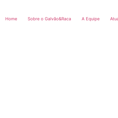
Home
Sobre o Galvão&Raca
A Equipe
Atu
Alta q
aliada