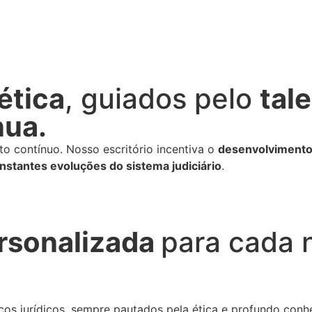
ética
, guiados pelo
tal
nua.
o contínuo. Nosso escritório incentiva o
desenvolvimento
nstantes evoluções do sistema judiciário
.
rsonalizada
para cada 
ços jurídicos, sempre pautados pela ética e profundo conh