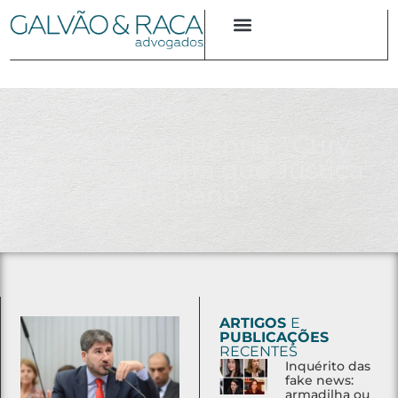
Defesa de Isa Penna: “Cury
virar réu mostra que Justiça
não passará pano”
ARTIGOS
E
PUBLICAÇÕES
RECENTES
Inquérito das
fake news:
armadilha ou