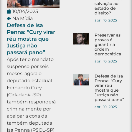
salvação ao
estado de
10/04/2025
direito?
Na Mídia
abril 10, 2025
Defesa de Isa
Penna: “Cury virar
Preservar as
réu mostra que
provas é
garantir a
Justiça não
ordem
passará pano”
democrática
Após ter o mandato
abril 10, 2025
suspenso por seis
meses, agora o
Defesa de Isa
deputado estadual
Penna: “Cury
virar réu
Fernando Cury
mostra que
(Cidadania-SP)
Justiça não
passará pano”
também responderá
abril 10, 2025
criminalmente por
apalpar a coxa da
também deputada
Isa Penna (PSOL-SP)