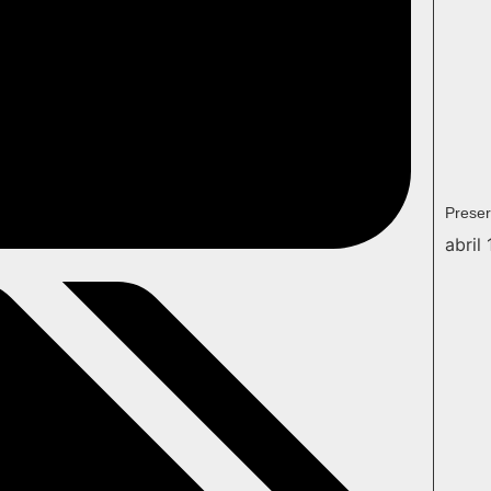
Preser
abril