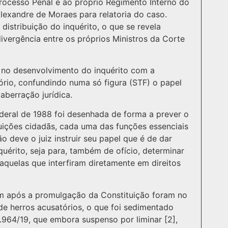
 Processo Penal e ao próprio Regimento Interno do
Alexandre de Moraes para relatoria do caso.
 distribuição do inquérito, o que se revela
ivergência entre os próprios Ministros da Corte
 no desenvolvimento do inquérito com a
rio, confundindo numa só figura (STF) o papel
aberração jurídica.
deral de 1988 foi desenhada de forma a prever o
tuições cidadãs, cada uma das funções essenciais
 deve o juiz instruir seu papel que é de dar
nquérito, seja para, também de ofício, determinar
 aquelas que interfiram diretamente em direitos
am após a promulgação da Constituição foram no
de herros acusatórios, o que foi sedimentado
3.964/19, que embora suspenso por liminar [2],