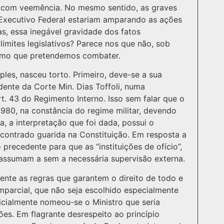
 com veemência. No mesmo sentido, as graves
 Executivo Federal estariam amparando as ações
as, essa inegável gravidade dos fatos
 limites legislativos? Parece nos que não, sob
smo que pretendemos combater.
les, nasceu torto. Primeiro, deve-se a sua
dente da Corte Min. Dias Toffoli, numa
t. 43 do Regimento Interno. Isso sem falar que o
980, na constância do regime militar, devendo
a, a interpretação que foi dada, possui o
ncontrado guarida na Constituição. Em resposta a
precedente para que as “instituições de ofício”,
 assumam a sem a necessária supervisão externa.
ente as regras que garantem o direito de todo e
imparcial, que não seja escolhido especialmente
icialmente nomeou-se o Ministro que seria
es. Em flagrante desrespeito ao princípio