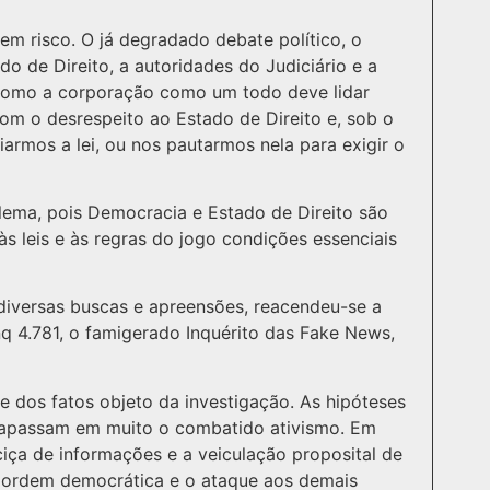
m risco. O já degradado debate político, o
o de Direito, a autoridades do Judiciário e a
 Como a corporação como um todo deve lidar
com o desrespeito ao Estado de Direito e, sob o
iarmos a lei, ou nos pautarmos nela para exigir o
ilema, pois Democracia e Estado de Direito são
 leis e às regras do jogo condições essenciais
diversas buscas e apreensões, reacendeu-se a
nq 4.781, o famigerado Inquérito das Fake News,
ade dos fatos objeto da investigação. As hipóteses
trapassam em muito o combatido ativismo. Em
iça de informações e a veiculação proposital de
 ordem democrática e o ataque aos demais